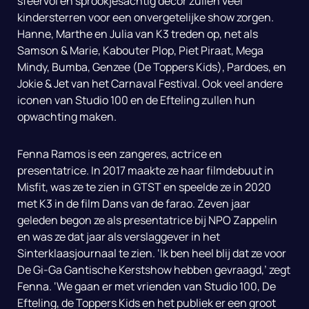
sfeervol en sprookjesachtig decor zullen veel
kindersterren voor een onvergetelijke show zorgen.
Hanne, Marthe en Julia van K3 treden op, net als
Samson & Marie, Kabouter Plop, Piet Piraat, Mega
Mindy, Bumba, Genzee (De Toppers Kids), Pardoes, en
Jokie & Jet van het Carnaval Festival. Ook veel andere
iconen van Studio 100 en de Efteling zullen hun
opwachting maken.
Fenna Ramos is een zangeres, actrice en
presentatrice. In 2017 maakte ze haar filmdebuut in
Misfit, was ze te zien in GTST en speelde ze in 2020
met K3 in de film Dans van de farao. Zeven jaar
geleden begon ze als presentatrice bij NPO Zappelin
en was ze dat jaar als verslaggever in het
Sinterklaasjournaal te zien. ‘Ik ben heel blij dat ze voor
De Gi-Ga Gantische Kerstshow hebben gevraagd,’ zegt
Fenna. ‘We gaan er met vrienden van Studio 100, De
Efteling, de Toppers Kids en het publiek er een groot